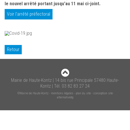
le nouvel arrêté portant jusqu'au 11 mai ci-joint.
Voir l'arrêté préfectoral
Retour
Mairie de Haute-Kontz | 14 bis rue Principale 57480 Haute-
Kontz | Tél. 03 82 83 27 24
©Mairie de Haute-Kontz
-
mentions légales
-
plan du site
-
conception site
alternativedg