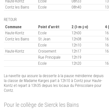
Haute-Kontz
Ecole
08h33
13
Contz les Bains
Ecole
08h40
13
RETOUR
Commune
Point d'arrêt
2 (l-m-j-v)
4 
Haute-Kontz
Ecole
12h00
16
Contz les Bains
St Jean
12h08
16
Ecole
12h10
16
Haute-Kontz
Croisement
12h17
16
Rue Principale
12h19
Ecole
12h20
16
La navette qui assure la desserte à la pause méridienne depuis
la classe de Madame Karges part à 12h10 à Contz pour Haute-
Kontz et repart à 13h35 depuis les locaux du Périscolaire pour
Contz.
Pour le collège de Sierck les Bains