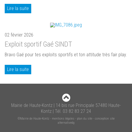
Lire la suite
02 février 2026
Exploit sportif Gaé SINDT
Bravo Gaé pour tes exploits sportifs et ton attitude très fair play.
Lire la suite
Mairie de Haute-Kontz | 14 bis rue Principale 57480 Haute-
Kontz | Tél. 03 82 83 27 24
©Mairie de Haute-Kontz
-
mentions légales
-
plan du site
-
conception site
alternativedg