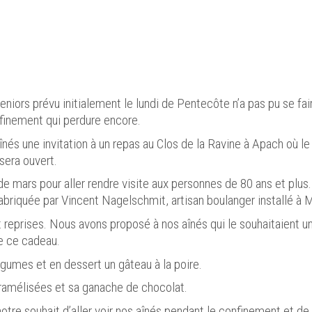
iors prévu initialement le lundi de Pentecôte n’a pas pu se fair
inement qui perdure encore.
înés une invitation à un repas au Clos de la Ravine à Apach où l
sera ouvert.
de mars pour aller rendre visite aux personnes de 80 ans et plus
abriquée par Vincent Nagelschmit, artisan boulanger installé à
eprises. Nous avons proposé à nos aînés qui le souhaitaient un r
de ce cadeau.
gumes et en dessert un gâteau à la poire.
caramélisées et sa ganache de chocolat.
re souhait d’aller voir nos aînés pendant le confinement et de l