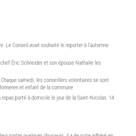
e. Le Conseil avait souhaité le reporter à l’automne.
e chef Éric Schneider et son épouse Nathalie les
. Chaque samedi, les conseillers volontaires se sont
 Monneren et enfant de la commune.
epas porté à domicile le jour de la Saint-Nicolas. 14
eur porter quelques douceurs, il a de suite adhéré en