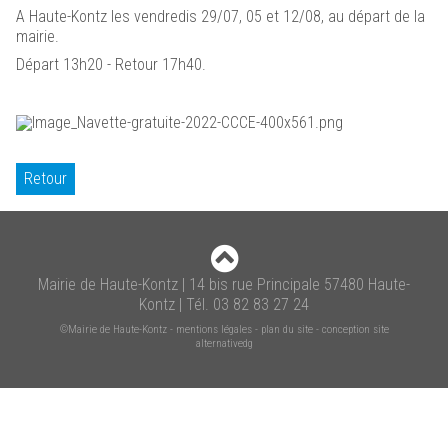
A Haute-Kontz les vendredis 29/07, 05 et 12/08, au départ de la
mairie.
Départ 13h20 - Retour 17h40.
Retour
Mairie de Haute-Kontz | 14 bis rue Principale 57480 Haute-
Kontz | Tél. 03 82 83 27 24
©Mairie de Haute-Kontz
-
mentions légales
-
plan du site
-
conception site
alternativedg