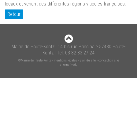
locaux et venant des différentes régions viticoles françaises.
Retour
Mairie de Haute-Kontz | 14 bis rue Principale 57480 Haute-
Kontz | Tél. 03 82 83 27 24
©Mairie de Haute-Kontz
-
mentions légales
-
plan du site
-
conception site
alternativedg