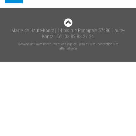
Mairie de Haute-Kontz | 14 bis rue Principale 57480 Haute-
Kontz | Tél. 03 82 83 27 24
©Mairie de Haute-Kontz
-
mentions légales
-
plan du site
-
conception site
alternativedg