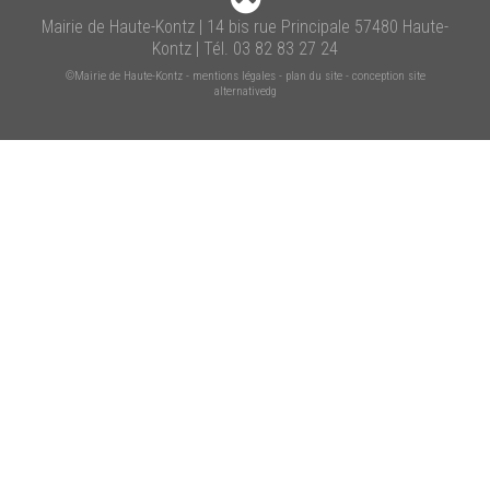
Mairie de Haute-Kontz | 14 bis rue Principale 57480 Haute-
Kontz | Tél. 03 82 83 27 24
©Mairie de Haute-Kontz
-
mentions légales
-
plan du site
-
conception site
alternativedg