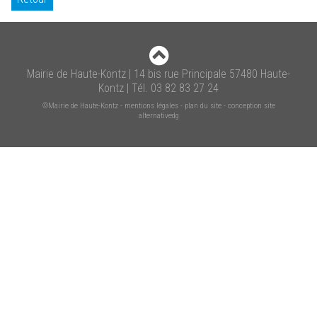
Mairie de Haute-Kontz | 14 bis rue Principale 57480 Haute-
Kontz | Tél. 03 82 83 27 24
©Mairie de Haute-Kontz
-
mentions légales
-
plan du site
-
conception site
alternativedg