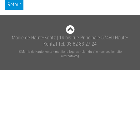
Retour
Mairie de Haute-Kontz | 14 bis rue Principale 57480 Haute-
Kontz | Tél. 03 82 83 27 24
©Mairie de Haute-Kontz
-
mentions légales
-
plan du site
-
conception site
alternativedg