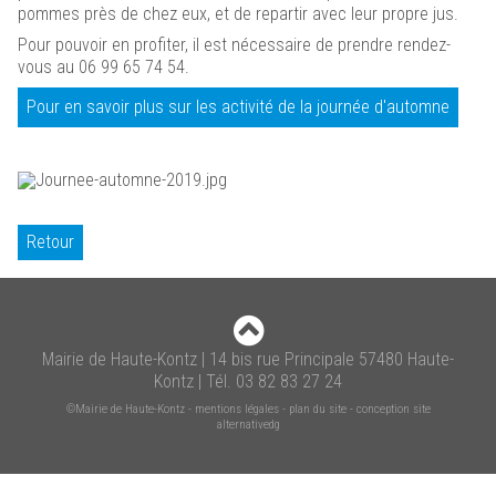
pommes près de chez eux, et de repartir avec leur propre jus.
Pour pouvoir en profiter, il est nécessaire de prendre rendez-
vous au 06 99 65 74 54.
Pour en savoir plus sur les activité de la journée d'automne
Retour
Mairie de Haute-Kontz | 14 bis rue Principale 57480 Haute-
Kontz | Tél. 03 82 83 27 24
©Mairie de Haute-Kontz
-
mentions légales
-
plan du site
-
conception site
alternativedg