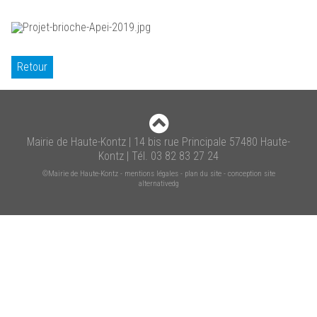
Retour
Mairie de Haute-Kontz | 14 bis rue Principale 57480 Haute-
Kontz | Tél. 03 82 83 27 24
©Mairie de Haute-Kontz
-
mentions légales
-
plan du site
-
conception site
alternativedg